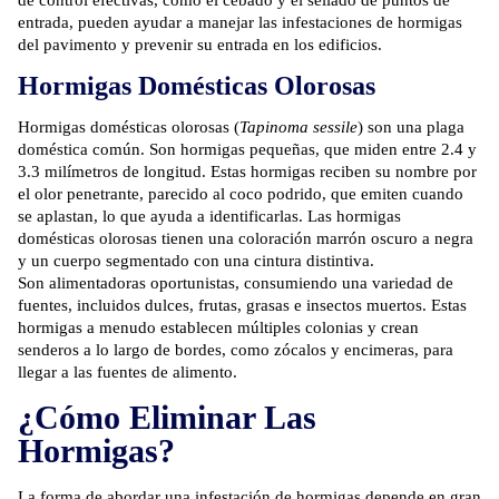
de control efectivas, como el cebado y el sellado de puntos de
entrada, pueden ayudar a manejar las infestaciones de hormigas
del pavimento y prevenir su entrada en los edificios.
Hormigas Domésticas Olorosas
Hormigas domésticas olorosas
(
Tapinoma sessile
) son una plaga
doméstica común. Son hormigas pequeñas, que miden entre 2.4 y
3.3 milímetros de longitud. Estas hormigas reciben su nombre por
el olor penetrante, parecido al coco podrido, que emiten cuando
se aplastan, lo que ayuda a identificarlas. Las hormigas
domésticas olorosas tienen una coloración marrón oscuro a negra
y un cuerpo segmentado con una cintura distintiva.
Son alimentadoras oportunistas, consumiendo una variedad de
fuentes, incluidos dulces, frutas, grasas e insectos muertos. Estas
hormigas a menudo establecen múltiples colonias y crean
senderos a lo largo de bordes, como zócalos y encimeras, para
llegar a las fuentes de alimento.
¿Cómo Eliminar Las
Hormigas?
La forma de abordar una infestación de hormigas depende en gran