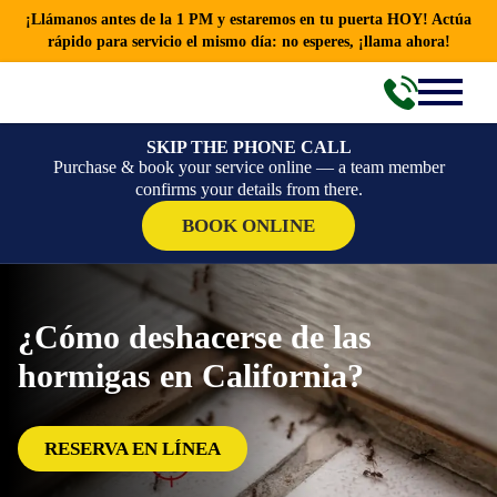
¡Llámanos antes de la 1 PM y estaremos en tu puerta HOY! Actúa
rápido para servicio el mismo día: no esperes, ¡llama ahora!
SKIP THE PHONE CALL
Purchase & book your service online — a team member
confirms your details from there.
BOOK ONLINE
¿Cómo deshacerse de las
hormigas en California?
RESERVA EN LÍNEA