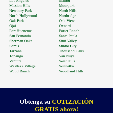
Los Angeles
Malibu
Mission Hills
Moorpark
Newbury Park
North Hills
North Hollywood
Northridge
Oak Park
Oak View
Ojai
Oxnard
Port Hueneme
Porter Ranch
San Fernando
Santa Paula
Sherman Oaks
Simi Valley
Somis
Studio City
Tarzana
Thousand Oaks
Topanga
Van Nuys
Ventura
West Hills
Westlake Village
Winnetka
Wood Ranch
Woodland Hills
Obtenga su
COTIZACIÓN
GRATIS ahora!