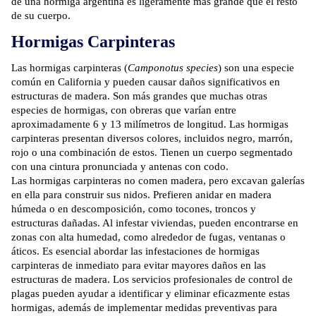
de una hormiga argentina es ligeramente más grande que el resto
de su cuerpo.
Hormigas Carpinteras
Las hormigas carpinteras (
Camponotus species
) son una especie
común en California y pueden causar daños significativos en
estructuras de madera. Son más grandes que muchas otras
especies de hormigas, con obreras que varían entre
aproximadamente 6 y 13 milímetros de longitud. Las hormigas
carpinteras presentan diversos colores, incluidos negro, marrón,
rojo o una combinación de estos. Tienen un cuerpo segmentado
con una cintura pronunciada y antenas con codo.
Las hormigas carpinteras no comen madera, pero excavan galerías
en ella para construir sus nidos. Prefieren anidar en madera
húmeda o en descomposición, como tocones, troncos y
estructuras dañadas. Al infestar viviendas, pueden encontrarse en
zonas con alta humedad, como alrededor de fugas, ventanas o
áticos. Es esencial abordar las infestaciones de hormigas
carpinteras de inmediato para evitar mayores daños en las
estructuras de madera. Los servicios profesionales de control de
plagas pueden ayudar a identificar y eliminar eficazmente estas
hormigas, además de implementar medidas preventivas para