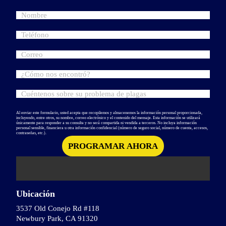
Al enviar este formulario, usted acepta que recopilemos y almacenemos la información personal proporcionada,
incluyendo, entre otros, su nombre, correo electrónico y el contenido del mensaje. Esta información se utilizará
únicamente para responder a su consulta y no será compartida ni vendida a terceros. No incluya información
personal sensible, financiera u otra información confidencial (número de seguro social, número de cuenta, accesos,
contraseñas, etc.).
Ubicación
3537 Old Conejo Rd #118
Newbury Park, CA 91320