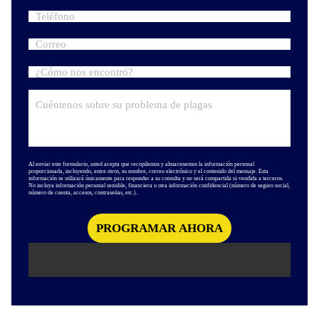
Al enviar este formulario, usted acepta que recopilemos y almacenemos la información personal
proporcionada, incluyendo, entre otros, su nombre, correo electrónico y el contenido del mensaje. Esta
información se utilizará únicamente para responder a su consulta y no será compartida ni vendida a terceros.
No incluya información personal sensible, financiera u otra información confidencial (número de seguro social,
número de cuenta, accesos, contraseñas, etc.).