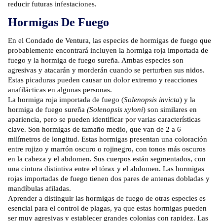
reducir futuras infestaciones.
Hormigas De Fuego
En el Condado de Ventura, las especies de hormigas de fuego que
probablemente encontrará incluyen la hormiga roja importada de
fuego y la hormiga de fuego sureña. Ambas especies son
agresivas y atacarán y morderán cuando se perturben sus nidos.
Estas picaduras pueden causar un dolor extremo y reacciones
anafilácticas en algunas personas.
La hormiga roja importada de fuego (
Solenopsis invicta
) y la
hormiga de fuego sureña
(Solenopsis xyloni
) son similares en
apariencia, pero se pueden identificar por varias características
clave. Son hormigas de tamaño medio, que van de 2 a 6
milímetros de longitud. Estas hormigas presentan una coloración
entre rojizo y marrón oscuro o rojinegro, con tonos más oscuros
en la cabeza y el abdomen. Sus cuerpos están segmentados, con
una cintura distintiva entre el tórax y el abdomen. Las hormigas
rojas importadas de fuego tienen dos pares de antenas dobladas y
mandíbulas afiladas.
Aprender a distinguir las hormigas de fuego de otras especies es
esencial para el control de plagas, ya que estas hormigas pueden
ser muy agresivas y establecer grandes colonias con rapidez. Las