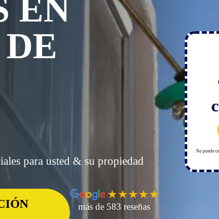
S EN
 DE
c
No puede co
iales para usted & su propiedad
CIÓN
más de 583 reseñas