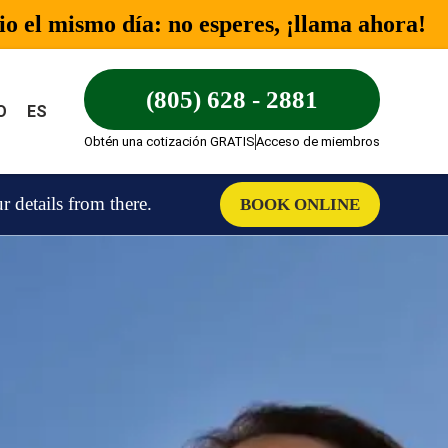
o el mismo día: no esperes, ¡llama ahora!
(805) 628 - 2881
O
ES
Obtén una cotización GRATIS
Acceso de miembros
details from there.
BOOK ONLINE