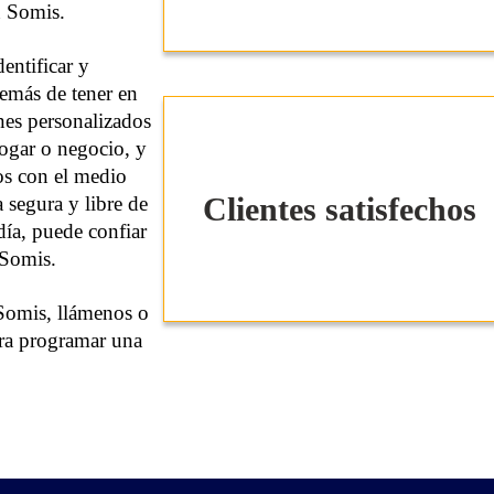
 Somis.
entificar y
demás de tener en
nes personalizados
hogar o negocio, y
os con el medio
Clientes satisfechos
segura y libre de
día, puede confiar
 Somis.
 Somis, llámenos o
ara programar una