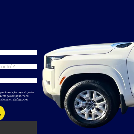
oporcionada, incluyendo, entre
amente para responder a su
nciera u otra información