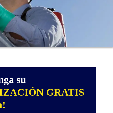
nga su
IZACIÓN GRATIS
a!