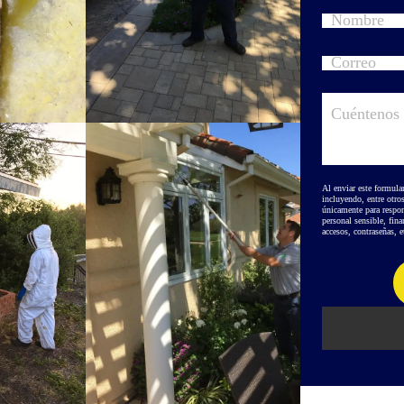
Al enviar este formula
incluyendo, entre otro
únicamente para respon
personal sensible, fin
accesos, contraseñas, et