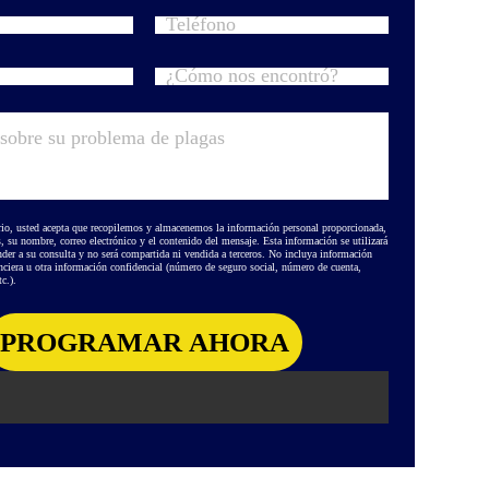
rio, usted acepta que recopilemos y almacenemos la información personal proporcionada,
s, su nombre, correo electrónico y el contenido del mensaje. Esta información se utilizará
der a su consulta y no será compartida ni vendida a terceros. No incluya información
anciera u otra información confidencial (número de seguro social, número de cuenta,
c.).