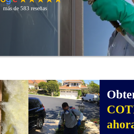
más de 583 reseñas
Obte
COT
ahor