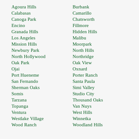
Agoura Hills
Burbank
Calabasas
Camarillo
Canoga Park
Chatsworth
Encino
Fillmore
Granada Hills
Hidden Hills
Los Angeles
Malibu
Mission Hills
Moorpark
Newbury Park
North Hills
North Hollywood
Northridge
Oak Park
Oak View
Ojai
Oxnard
Port Hueneme
Porter Ranch
San Fernando
Santa Paula
Sherman Oaks
Simi Valley
Somis
Studio City
Tarzana
Thousand Oaks
Topanga
Van Nuys
Ventura
West Hills
Westlake Village
Winnetka
Wood Ranch
Woodland Hills