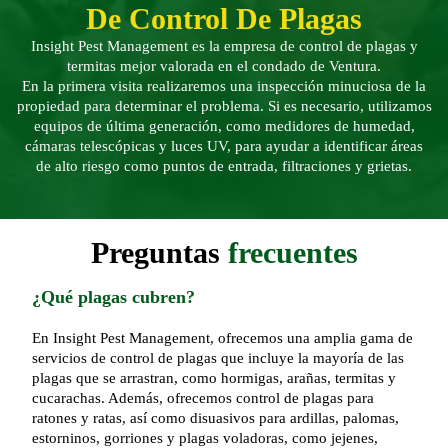
De Control De Plagas
Insight Pest Management es la empresa de control de plagas y
termitas mejor valorada en el condado de Ventura.
En la primera visita realizaremos una inspección minuciosa de la
propiedad para determinar el problema. Si es necesario, utilizamos
equipos de última generación, como medidores de humedad,
cámaras telescópicas y luces UV, para ayudar a identificar áreas
de alto riesgo como puntos de entrada, filtraciones y grietas.
Preguntas
frecuentes
¿Qué plagas cubren?
En Insight Pest Management, ofrecemos una amplia gama de
servicios de control de plagas que incluye la mayoría de las
plagas que se arrastran, como hormigas, arañas, termitas y
cucarachas. Además, ofrecemos control de plagas para
ratones y ratas, así como disuasivos para ardillas, palomas,
estorninos, gorriones y plagas voladoras, como jejenes,