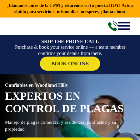
¡Llámanos antes de la 1 PM y estaremos en tu puerta HOY! Actúa
rápido para servicio el mismo día: no esperes, ¡llama ahora!
SKIP THE PHONE CALL
Purchase & book your service online — a team member
confirms your details from there.
BOOK ONLINE
Confiables en Woodland Hills
EXPERTOS EN
CONTROL DE PLAGAS
Manejo de plagas comercial y residencial para usted y su
propiedad