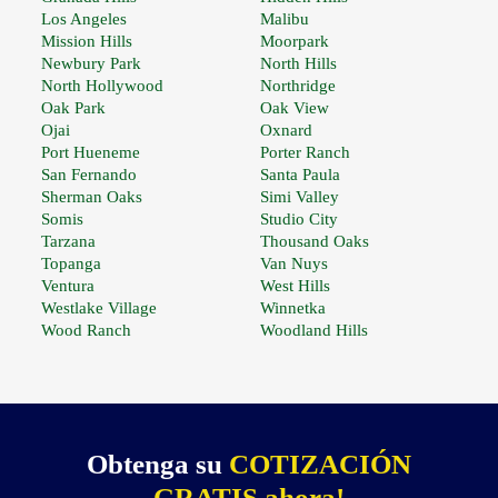
Los Angeles
Malibu
Mission Hills
Moorpark
Newbury Park
North Hills
North Hollywood
Northridge
Oak Park
Oak View
Ojai
Oxnard
Port Hueneme
Porter Ranch
San Fernando
Santa Paula
Sherman Oaks
Simi Valley
Somis
Studio City
Tarzana
Thousand Oaks
Topanga
Van Nuys
Ventura
West Hills
Westlake Village
Winnetka
Wood Ranch
Woodland Hills
Obtenga su
COTIZACIÓN
GRATIS ahora!