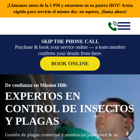
¡Llámanos antes de la 1 PM y estaremos en tu puerta HOY! Actúa
rápido para servicio el mismo día: no esperes, ¡llama ahora!
SKIP THE PHONE CALL
Purchase & book your service online — a team member
confirms your details from there.
BOOK ONLINE
De confianza en Mission Hills
EXPERTOS EN
CONTROL DE INSECTOS
Y PLAGAS
Gestión de plagas comercial y residencial para usted & su