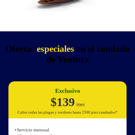
Ofertas
especiales
en el condado
de Ventura
Exclusivo
$139
/mes
Cubre todas las plagas y roedores hasta 2500 pies cuadrados*
Servicio mensual