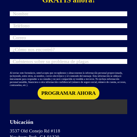
Al enviar este formulario, usted acepta que recopilemos y almacenemos la información personal proporcionada,
incluyendo, entre otros, su nombre, correo electrónico y el contenido del mensaje. Esta información se utilizará
únicamente para responder a su consulta y no será compartida ni vendida a terceros. No incluya información
personal sensible, financiera u otra información confidencial (número de seguro social, número de cuenta, accesos,
contraseñas, etc.).
Ubicación
3537 Old Conejo Rd #118
Newbury Park, CA 91320