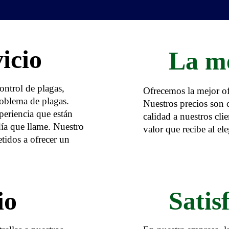
icio
La m
control de plagas,
Ofrecemos la mejor ofe
roblema de plagas.
Nuestros precios son 
eriencia que están
calidad a nuestros cli
día que llame. Nuestro
valor que recibe al el
tidos a ofrecer un
io
Satis