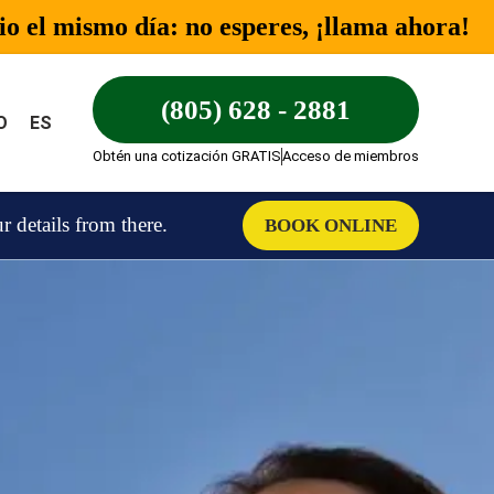
o el mismo día: no esperes, ¡llama ahora!
(805) 628 - 2881
O
ES
Obtén una cotización GRATIS
Acceso de miembros
details from there.
BOOK ONLINE