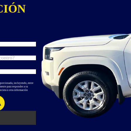
CIÓN
oporcionada, incluyendo, entre
amente para responder a su
nciera u otra información