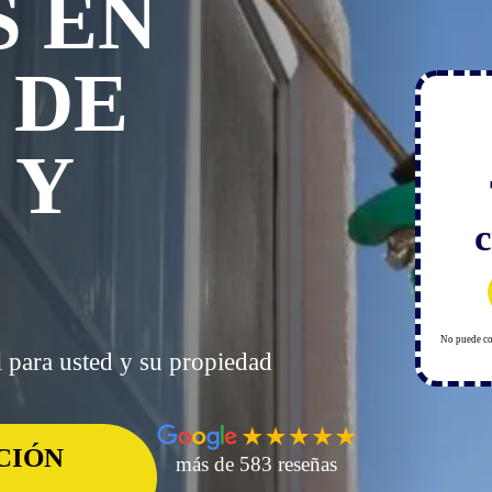
S EN
 DE
 Y
c
No puede co
l para usted y su propiedad
CIÓN
más de 583 reseñas