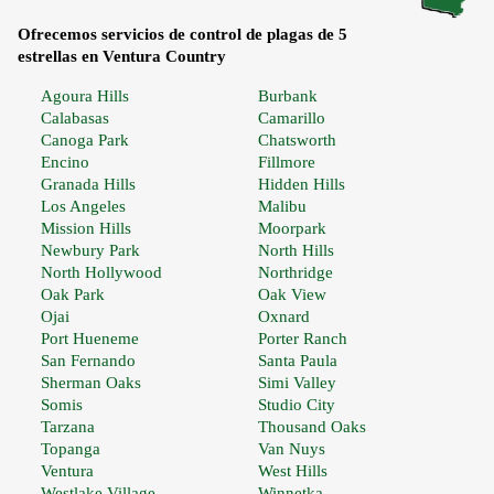
Ofrecemos servicios de control de plagas de 5
estrellas en Ventura Country
Agoura Hills
Burbank
Calabasas
Camarillo
Canoga Park
Chatsworth
Encino
Fillmore
Granada Hills
Hidden Hills
Los Angeles
Malibu
Mission Hills
Moorpark
Newbury Park
North Hills
North Hollywood
Northridge
Oak Park
Oak View
Ojai
Oxnard
Port Hueneme
Porter Ranch
San Fernando
Santa Paula
Sherman Oaks
Simi Valley
Somis
Studio City
Tarzana
Thousand Oaks
Topanga
Van Nuys
Ventura
West Hills
Westlake Village
Winnetka