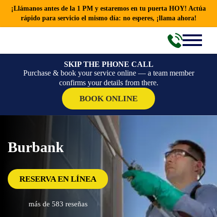
¡Llámanos antes de la 1 PM y estaremos en tu puerta HOY! Actúa
rápido para servicio el mismo día: no esperes, ¡llama ahora!
SKIP THE PHONE CALL
Purchase & book your service online — a team member
confirms your details from there.
BOOK ONLINE
Burbank
RESERVA EN LÍNEA
más de 583 reseñas