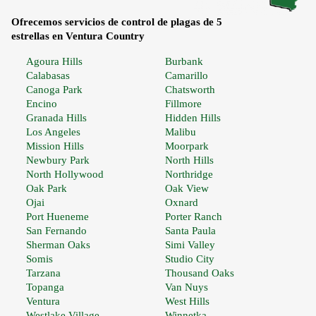
Ofrecemos servicios de control de plagas de 5
estrellas en Ventura Country
Agoura Hills
Burbank
Calabasas
Camarillo
Canoga Park
Chatsworth
Encino
Fillmore
Granada Hills
Hidden Hills
Los Angeles
Malibu
Mission Hills
Moorpark
Newbury Park
North Hills
North Hollywood
Northridge
Oak Park
Oak View
Ojai
Oxnard
Port Hueneme
Porter Ranch
San Fernando
Santa Paula
Sherman Oaks
Simi Valley
Somis
Studio City
Tarzana
Thousand Oaks
Topanga
Van Nuys
Ventura
West Hills
Westlake Village
Winnetka