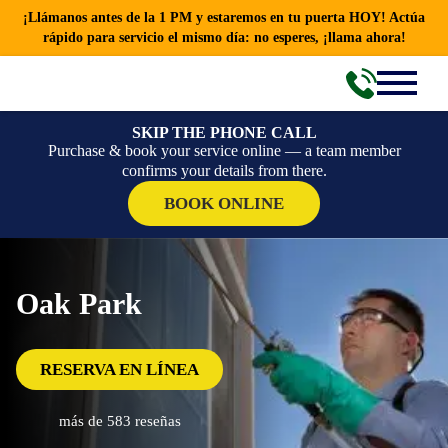
¡Llámanos antes de la 1 PM y estaremos en tu puerta HOY! Actúa
rápido para servicio el mismo día: no esperes, ¡llama ahora!
SKIP THE PHONE CALL
Purchase & book your service online — a team member
confirms your details from there.
BOOK ONLINE
Oak Park
RESERVA EN LÍNEA
más de 583 reseñas