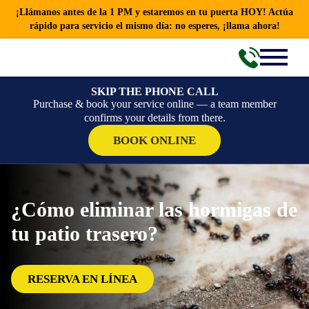
¡Llámanos antes de la 1 PM y estaremos en tu puerta HOY! Actúa
rápido para servicio el mismo día: no esperes, ¡llama ahora!
SKIP THE PHONE CALL
Purchase & book your service online — a team member
confirms your details from there.
BOOK ONLINE
¿Cómo eliminar las hormigas de
tu patio trasero?
RESERVA EN LÍNEA