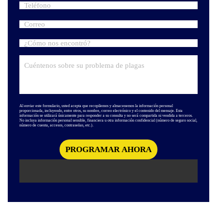
Al enviar este formulario, usted acepta que recopilemos y almacenemos la información personal
proporcionada, incluyendo, entre otros, su nombre, correo electrónico y el contenido del mensaje. Esta
información se utilizará únicamente para responder a su consulta y no será compartida ni vendida a terceros.
No incluya información personal sensible, financiera u otra información confidencial (número de seguro social,
número de cuenta, accesos, contraseñas, etc.).