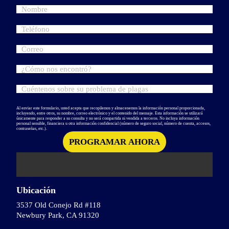
Al enviar este formulario, usted acepta que recopilemos y almacenemos la información personal proporcionada,
incluyendo, entre otros, su nombre, correo electrónico y el contenido del mensaje. Esta información se utilizará
únicamente para responder a su consulta y no será compartida ni vendida a terceros. No incluya información
personal sensible, financiera u otra información confidencial (número de seguro social, número de cuenta, accesos,
contraseñas, etc.).
Ubicación
3537 Old Conejo Rd #118
Newbury Park, CA 91320