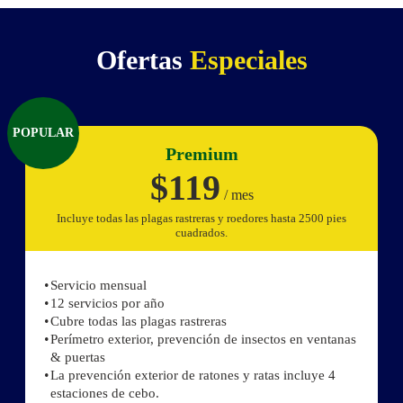
Ofertas
Especiales
POPULAR
Premium
$119
/ mes
Incluye todas las plagas rastreras y roedores hasta 2500 pies
cuadrados.
Servicio mensual
12 servicios por año
Cubre todas las plagas rastreras
Perímetro exterior, prevención de insectos en ventanas
& puertas
La prevención exterior de ratones y ratas incluye 4
estaciones de cebo.