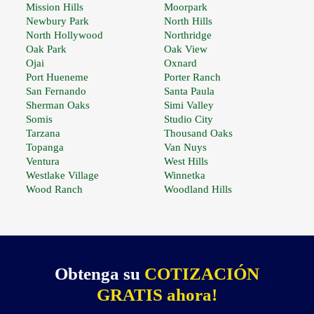
Mission Hills
Moorpark
Newbury Park
North Hills
North Hollywood
Northridge
Oak Park
Oak View
Ojai
Oxnard
Port Hueneme
Porter Ranch
San Fernando
Santa Paula
Sherman Oaks
Simi Valley
Somis
Studio City
Tarzana
Thousand Oaks
Topanga
Van Nuys
Ventura
West Hills
Westlake Village
Winnetka
Wood Ranch
Woodland Hills
Obtenga su
COTIZACIÓN
GRATIS ahora!