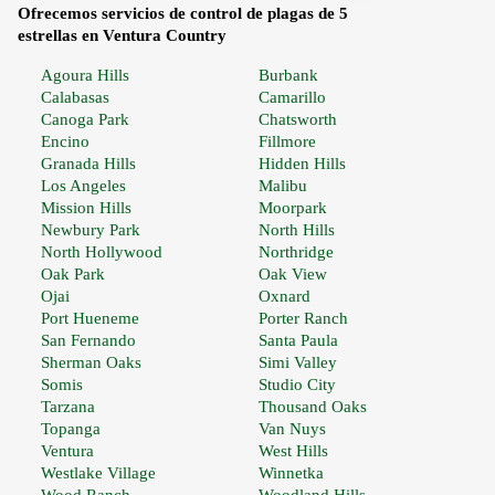
Ofrecemos servicios de control de plagas de 5
estrellas en Ventura Country
Agoura Hills
Burbank
Calabasas
Camarillo
Canoga Park
Chatsworth
Encino
Fillmore
Granada Hills
Hidden Hills
Los Angeles
Malibu
Mission Hills
Moorpark
Newbury Park
North Hills
North Hollywood
Northridge
Oak Park
Oak View
Ojai
Oxnard
Port Hueneme
Porter Ranch
San Fernando
Santa Paula
Sherman Oaks
Simi Valley
Somis
Studio City
Tarzana
Thousand Oaks
Topanga
Van Nuys
Ventura
West Hills
Westlake Village
Winnetka