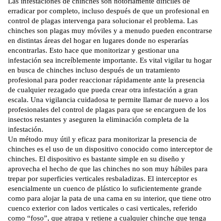
Las infestaciones de chinches son notoriamente difíciles de
erradicar por completo, incluso después de que un profesional en
control de plagas intervenga para solucionar el problema. Las
chinches son plagas muy móviles y a menudo pueden encontrarse
en distintas áreas del hogar en lugares donde no esperarías
encontrarlas. Esto hace que monitorizar y gestionar una
infestación sea increíblemente importante. Es vital vigilar tu hogar
en busca de chinches incluso después de un tratamiento
profesional para poder reaccionar rápidamente ante la presencia
de cualquier rezagado que pueda crear otra infestación a gran
escala. Una vigilancia cuidadosa te permite llamar de nuevo a los
profesionales del control de plagas para que se encarguen de los
insectos restantes y aseguren la eliminación completa de la
infestación.
Un método muy útil y eficaz para monitorizar la presencia de
chinches es el uso de un dispositivo conocido como
interceptor de
chinches
. El dispositivo es bastante simple en su diseño y
aprovecha el hecho de que las chinches no son muy hábiles para
trepar por superficies verticales resbaladizas. El interceptor es
esencialmente un cuenco de plástico lo suficientemente grande
como para alojar la pata de una cama en su interior, que tiene otro
cuenco exterior con lados verticales o casi verticales, referido
como “foso”, que atrapa y retiene a cualquier chinche que tenga