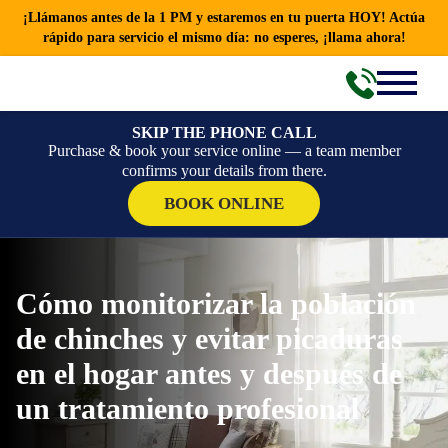
¡Llámanos antes de la 1 PM y estaremos en tu puerta HOY! Actúa
rápido para servicio el mismo día: no esperes, ¡llama ahora!
SKIP THE PHONE CALL
Purchase & book your service online — a team member
confirms your details from there.
BOOK ONLINE
Cómo monitorizar la población
de chinches y evitar picaduras
en el hogar antes y después de
un tratamiento profesional