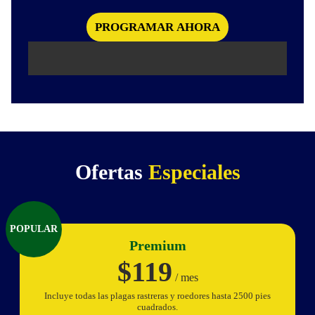
Ofertas
Especiales
POPULAR
Premium
$119
/ mes
Incluye todas las plagas rastreras y roedores hasta 2500 pies
cuadrados.