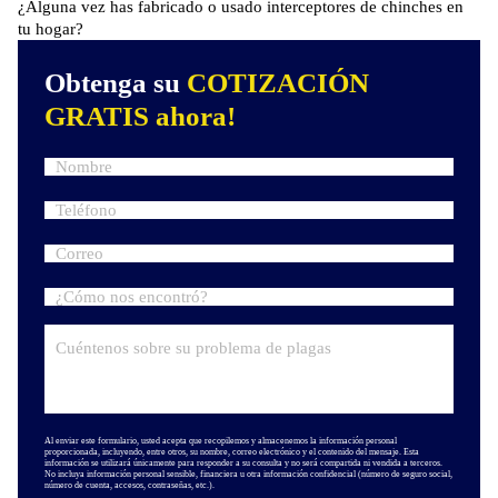
¿Alguna vez has fabricado o usado interceptores de chinches en
tu hogar?
Obtenga su
COTIZACIÓN
GRATIS ahora!
Al enviar este formulario, usted acepta que recopilemos y almacenemos la información personal
proporcionada, incluyendo, entre otros, su nombre, correo electrónico y el contenido del mensaje. Esta
información se utilizará únicamente para responder a su consulta y no será compartida ni vendida a terceros.
No incluya información personal sensible, financiera u otra información confidencial (número de seguro social,
número de cuenta, accesos, contraseñas, etc.).