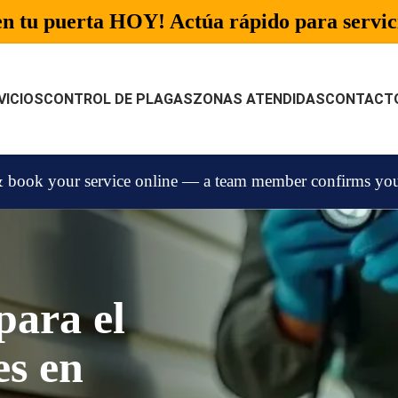
n tu puerta HOY! Actúa rápido para servici
VICIOS
CONTROL DE PLAGAS
ZONAS ATENDIDAS
CONTACT
 book your service online — a team member confirms your 
para el
es en