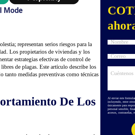
COT
I Mode
ahor
estia; representan serios riesgos para la
ad. Los propietarios de viviendas y los
ntar estrategias efectivas de
control de
ibres de plagas. Este artículo describe los
do tanto medidas preventivas como técnicas
rtamiento De Los
Al enviar este formula
incluyendo, entre otro
únicamente para respon
personal sensible, fin
accesos, contraseñas, et