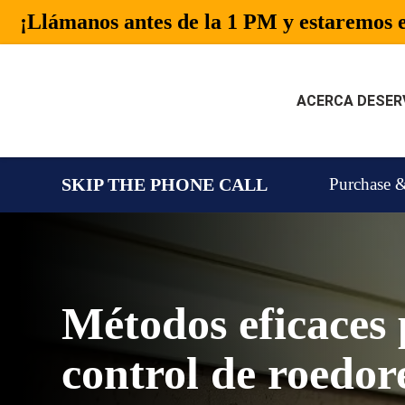
¡Llámanos antes de la 1 PM y estaremos e
ACERCA DE
SER
ACERCA DE
SERVICIOS
SKIP THE PHONE CALL
Purchase &
CONTROL DE PLAGAS
ZONAS ATENDIDAS
Métodos eficaces 
CONTACTO
control de roedor
ES