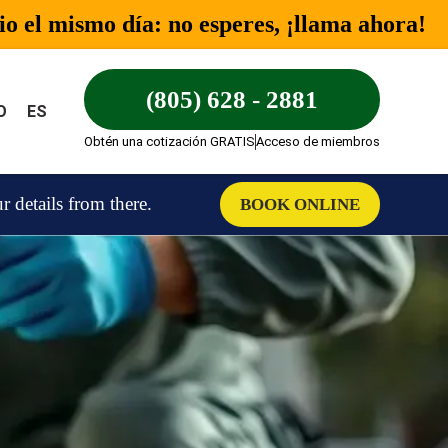
o el mismo día: no esperes, ¡llama ahora!
(805) 628 - 2881
O
ES
Obtén una cotización GRATIS
Acceso de miembros
details from there.
BOOK ONLINE