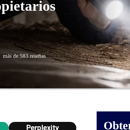
opietarios
más de 583 reseñas
Obte
Perplexity