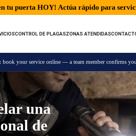
n tu puerta HOY! Actúa rápido para servici
VICIOS
CONTROL DE PLAGAS
ZONAS ATENDIDAS
CONTACT
 book your service online — a team member confirms your 
elar una
ional de