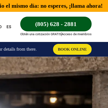
o el mismo día: no esperes, ¡llama ahora!
(805) 628 - 2881
O
ES
Obtén una cotización GRATIS
Acceso de miembros
details from there.
BOOK ONLINE