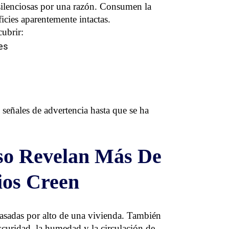
 silenciosas por una razón. Consumen la
icies aparentemente intactas.
ubrir:
es
 señales de advertencia hasta que se ha
so Revelan Más De
ios Creen
pasadas por alto de una vivienda. También
scuridad, la humedad y la circulación de