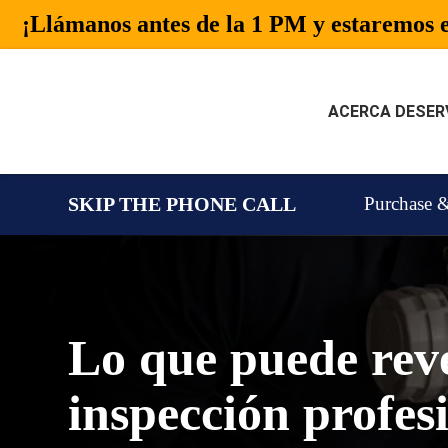
¡Llámanos antes de la 1 PM y estaremos e
ACERCA DE
SER
ACERCA DE
SERVICIOS
SKIP THE PHONE CALL
Purchase &
CONTROL DE PLAGAS
ZONAS ATENDIDAS
Lo que puede rev
CONTACTO
inspección profes
ES