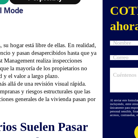
COT
I Mode
ahor
su hogar está libre de ellas. En realidad,
encio y pasan desapercibidos hasta que ya
est Management realiza inspecciones
que la mayoría de los propietarios no
 y el valor a largo plazo.
s allá de una revisión visual rápida.
tempranas y riesgos estructurales que las
ciones generales de la vivienda pasan por
Al enviar este formula
incluyendo, entre otro
únicamente para respon
personal sensible, fin
accesos, contraseñas, et
ios Suelen Pasar