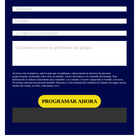
Al enviar este formulario, usted acepta que recopilemos y almacenemos la información personal
proporcionada, incluyendo, entre otros, su nombre, correo electrónico y el contenido del mensaje. Esta
información se utilizará únicamente para responder a su consulta y no será compartida ni vendida a terceros.
No incluya información personal sensible, financiera u otra información confidencial (número de seguro social,
número de cuenta, accesos, contraseñas, etc.).