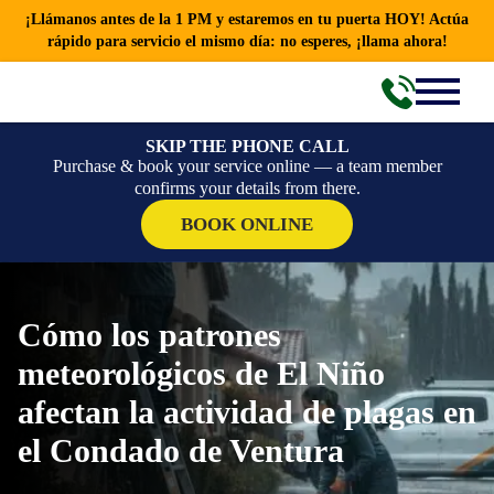
¡Llámanos antes de la 1 PM y estaremos en tu puerta HOY! Actúa
rápido para servicio el mismo día: no esperes, ¡llama ahora!
SKIP THE PHONE CALL
Purchase & book your service online — a team member
confirms your details from there.
BOOK ONLINE
Cómo los patrones
meteorológicos de El Niño
afectan la actividad de plagas en
el Condado de Ventura