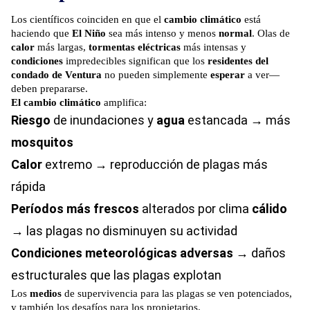
Los científicos coinciden en que el
cambio climático
está
haciendo que
El Niño
sea más intenso y menos
normal
. Olas de
calor
más largas,
tormentas eléctricas
más intensas y
condiciones
impredecibles significan que los
residentes del
condado de Ventura
no pueden simplemente
esperar
a ver—
deben prepararse.
El cambio climático
amplifica:
Riesgo
de inundaciones y
agua
estancada → más
mosquitos
Calor
extremo → reproducción de plagas más
rápida
Períodos más frescos
alterados por clima
cálido
→ las plagas no disminuyen su actividad
Condiciones meteorológicas adversas
→ daños
estructurales que las plagas explotan
Los
medios
de supervivencia para las plagas se ven potenciados,
y también los desafíos para los propietarios.