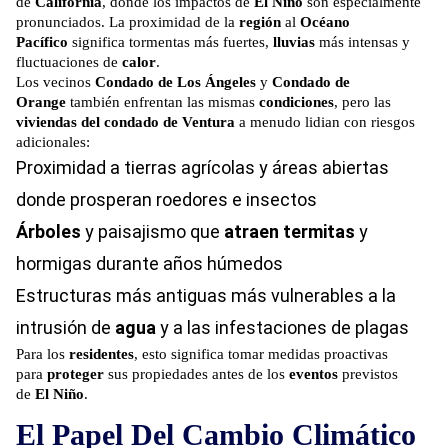
de
California
, donde los impactos de
El Niño
son especialmente
pronunciados. La proximidad de la
región
al
Océano
Pacífico
significa tormentas más fuertes,
lluvias
más intensas y
fluctuaciones de
calor
.
Los vecinos
Condado de Los Ángeles
y
Condado de
Orange
también enfrentan las mismas
condiciones
, pero las
viviendas del condado de Ventura
a menudo lidian con riesgos
adicionales:
Proximidad a tierras agrícolas y áreas abiertas
donde prosperan roedores e insectos
Árboles
y paisajismo que
atraen termitas
y
hormigas durante años húmedos
Estructuras más antiguas más vulnerables a la
intrusión de
agua
y a las infestaciones de plagas
Para los
residentes
, esto significa tomar medidas proactivas
para
proteger
sus propiedades antes de los
eventos
previstos
de
El Niño
.
El Papel Del Cambio Climático