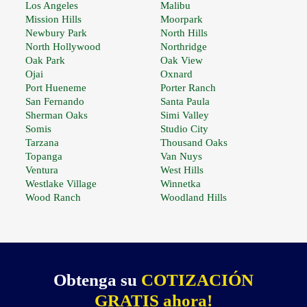
Los Angeles
Malibu
Mission Hills
Moorpark
Newbury Park
North Hills
North Hollywood
Northridge
Oak Park
Oak View
Ojai
Oxnard
Port Hueneme
Porter Ranch
San Fernando
Santa Paula
Sherman Oaks
Simi Valley
Somis
Studio City
Tarzana
Thousand Oaks
Topanga
Van Nuys
Ventura
West Hills
Westlake Village
Winnetka
Wood Ranch
Woodland Hills
Obtenga su
COTIZACIÓN
GRATIS ahora!