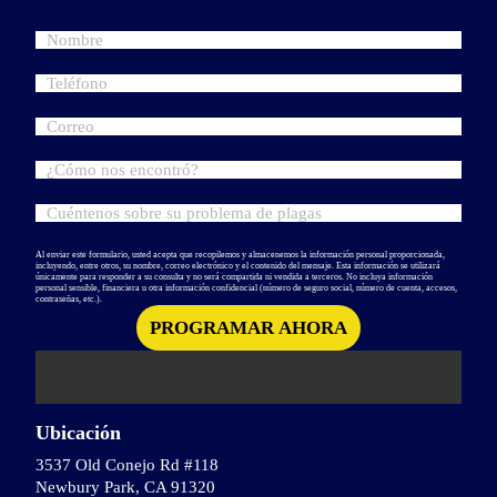
Al enviar este formulario, usted acepta que recopilemos y almacenemos la información personal proporcionada,
incluyendo, entre otros, su nombre, correo electrónico y el contenido del mensaje. Esta información se utilizará
únicamente para responder a su consulta y no será compartida ni vendida a terceros. No incluya información
personal sensible, financiera u otra información confidencial (número de seguro social, número de cuenta, accesos,
contraseñas, etc.).
Ubicación
3537 Old Conejo Rd #118
Newbury Park, CA 91320