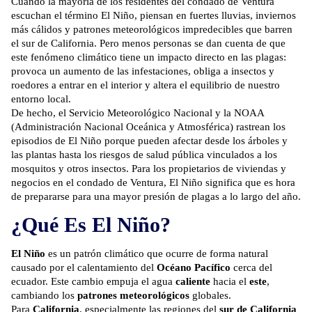
Cuando la mayoría de los residentes del condado de Ventura
escuchan el término El Niño, piensan en fuertes lluvias, inviernos
más cálidos y patrones meteorológicos impredecibles que barren
el sur de California. Pero menos personas se dan cuenta de que
este fenómeno climático tiene un impacto directo en las plagas:
provoca un aumento de las infestaciones, obliga a insectos y
roedores a entrar en el interior y altera el equilibrio de nuestro
entorno local.
De hecho, el Servicio Meteorológico Nacional y la NOAA
(Administración Nacional Oceánica y Atmosférica) rastrean los
episodios de El Niño porque pueden afectar desde los árboles y
las plantas hasta los riesgos de salud pública vinculados a los
mosquitos y otros insectos. Para los propietarios de viviendas y
negocios en el condado de Ventura, El Niño significa que es hora
de prepararse para una mayor presión de plagas a lo largo del año.
¿Qué Es El Niño?
El Niño
es un patrón climático que ocurre de forma natural
causado por el calentamiento del
Océano Pacífico
cerca del
ecuador. Este cambio empuja el agua
caliente
hacia el
este
,
cambiando los
patrones meteorológicos
globales.
Para
California
, especialmente las regiones del
sur de California