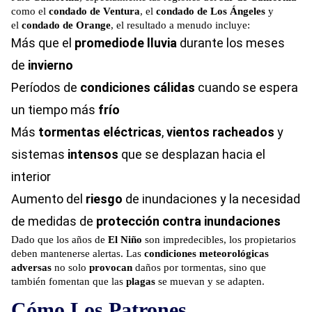
como el
condado de Ventura
, el
condado de Los Ángeles
y
el
condado de Orange
, el resultado a menudo incluye:
Más que el
promedio
de lluvia
durante los meses
de
invierno
Períodos de
condiciones cálidas
cuando se espera
un tiempo más
frío
Más
tormentas eléctricas
,
vientos racheados
y
sistemas
intensos
que se desplazan hacia el
interior
Aumento del
riesgo
de inundaciones y la necesidad
de medidas de
protección contra inundaciones
Dado que los años de
El Niño
son impredecibles, los propietarios
deben mantenerse alertas. Las
condiciones meteorológicas
adversas
no solo
provocan
daños por tormentas, sino que
también fomentan que las
plagas
se muevan y se adapten.
Cómo Los Patrones